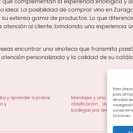
t que complementan la experiencia enológica y 
vino ideal. La posibilidad de comprar vino en Zar
 a su extensa gama de productos. Lo que diferenci
 atención al cliente, brindando una experiencia ú
seas encontrar una vinoteca que transmita pasión 
a atención personalizada y la calidad de su catá
Para ofrece
para almace
ta y aprender a probar
Maridajes y vino en la mesa
de estas t
no y
clasificación
Uvas y viñedo 
navegación 
bodegas por área
consentimie
funciones.
Ac