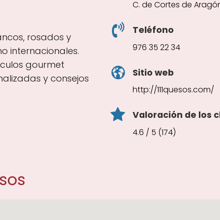
C. de Cortes de Aragó
Teléfono
lancos, rosados y
976 35 22 34
 internacionales.
ículos gourmet
Sitio web
nalizadas y consejos
http://111quesos.com/
Valoración de los c
4.6 / 5 (174)
esos