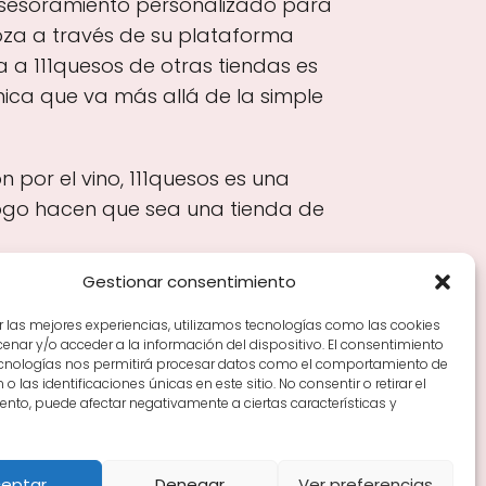
asesoramiento personalizado para
agoza a través de su plataforma
a a 111quesos de otras tiendas es
nica que va más allá de la simple
por el vino, 111quesos es una
logo hacen que sea una tienda de
Gestionar consentimiento
r las mejores experiencias, utilizamos tecnologías como las cookies
nar y/o acceder a la información del dispositivo. El consentimiento
Tiendas de vino por ciudades
Tipos de Rioja y
ecnologías nos permitirá procesar datos como el comportamiento de
en Rioja
Vino Rioja para empezar
Zonas de Rioja y
o las identificaciones únicas en este sitio. No consentir o retirar el
nto, puede afectar negativamente a ciertas características y
eptar
Denegar
Ver preferencias