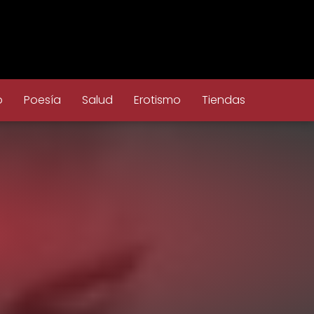
o
Poesía
Salud
Erotismo
Tiendas