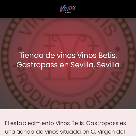
Tienda de vinos Vinos Betis.
Gastropass en Sevilla, Sevilla
El establecimiento Vinos Betis. Gastropass es
una tienda de vinos situada en C. Virgen del