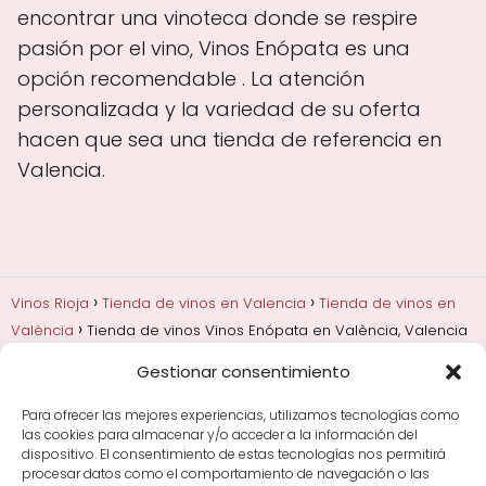
encontrar una vinoteca donde se respire
pasión por el vino, Vinos Enópata es una
opción recomendable . La atención
personalizada y la variedad de su oferta
hacen que sea una tienda de referencia en
Valencia.
Vinos Rioja
Tienda de vinos en Valencia
Tienda de vinos en
València
Tienda de vinos Vinos Enópata en València, Valencia
Gestionar consentimiento
Añadas, crianza y guarda
Bodegas y marcas de
Rioja
Cata y aprender a probar vino
Comprar vino
Para ofrecer las mejores experiencias, utilizamos tecnologías como
Rioja y guías de regalo
Cultura del vino y
las cookies para almacenar y/o acceder a la información del
curiosidades
Enoturismo en Rioja
dispositivo. El consentimiento de estas tecnologías nos permitirá
procesar datos como el comportamiento de navegación o las