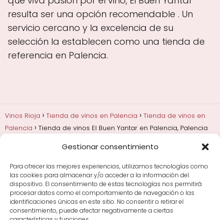
que viva pasión por el vino, El Buen Yantar
resulta ser una opción recomendable . Un
servicio cercano y la excelencia de su
selección la establecen como una tienda de
referencia en Palencia.
Vinos Rioja
Tienda de vinos en Palencia
Tienda de vinos en
Palencia
Tienda de vinos El Buen Yantar en Palencia, Palencia
Gestionar consentimiento
Añadas, crianza y guarda
Bodegas y marcas de
Rioja
Cata y aprender a probar vino
Comprar vino
Para ofrecer las mejores experiencias, utilizamos tecnologías como
Rioja y guías de regalo
Cultura del vino y
las cookies para almacenar y/o acceder a la información del
curiosidades
Enoturismo en Rioja
dispositivo. El consentimiento de estas tecnologías nos permitirá
procesar datos como el comportamiento de navegación o las
identificaciones únicas en este sitio. No consentir o retirar el
Maridajes y vino en la mesa
Tiendas de vino por
consentimiento, puede afectar negativamente a ciertas
ciudades
Tipos de Rioja y clasificación
Uvas y viñedo
características y funciones.