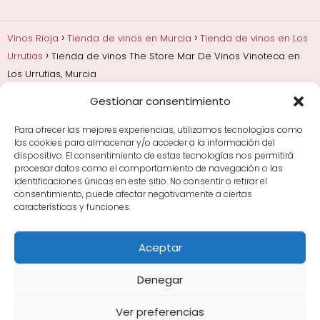
Vinos Rioja
Tienda de vinos en Murcia
Tienda de vinos en Los
Urrutias
Tienda de vinos The Store Mar De Vinos Vinoteca en
Los Urrutias, Murcia
Gestionar consentimiento
Añadas, crianza y guarda
Bodegas y marcas de
Rioja
Cata y aprender a probar vino
Comprar vino
Para ofrecer las mejores experiencias, utilizamos tecnologías como
Rioja y guías de regalo
Cultura del vino y
las cookies para almacenar y/o acceder a la información del
curiosidades
Enoturismo en Rioja
dispositivo. El consentimiento de estas tecnologías nos permitirá
procesar datos como el comportamiento de navegación o las
identificaciones únicas en este sitio. No consentir o retirar el
Maridajes y vino en la mesa
Tiendas de vino por
consentimiento, puede afectar negativamente a ciertas
ciudades
Tipos de Rioja y clasificación
Uvas y viñedo
características y funciones.
en Rioja
Vino Rioja para empezar
Zonas de Rioja y
bodegas por área
Aceptar
Denegar
Ver preferencias
Avisos Legales
|
Política de Cookies
|
Política de