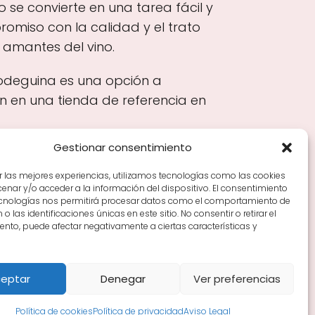
 se convierte en una tarea fácil y
omiso con la calidad y el trato
 amantes del vino.
Bodeguina es una opción a
en en una tienda de referencia en
Gestionar consentimiento
r las mejores experiencias, utilizamos tecnologías como las cookies
nar y/o acceder a la información del dispositivo. El consentimiento
Tiendas de vino por ciudades
Tipos de Rioja y
ecnologías nos permitirá procesar datos como el comportamiento de
en Rioja
Vino Rioja para empezar
Zonas de Rioja y
o las identificaciones únicas en este sitio. No consentir o retirar el
nto, puede afectar negativamente a ciertas características y
eptar
Denegar
Ver preferencias
Política de cookies
Política de privacidad
Aviso Legal