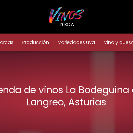
arcas
Producción
Variedades uva
Vino y ques
enda de vinos La Bodeguina
Langreo, Asturias