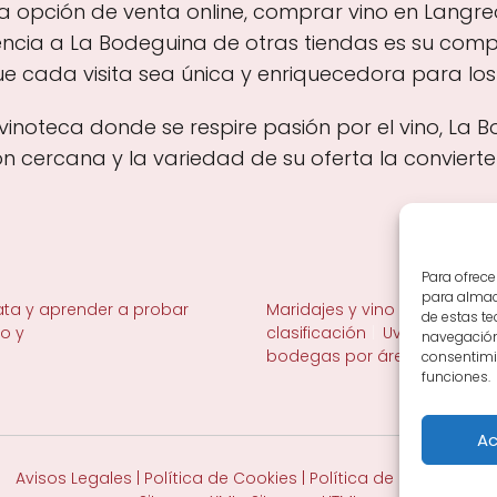
a opción de venta online, comprar vino en Langreo
encia a La Bodeguina de otras tiendas es su compr
e cada visita sea única y enriquecedora para los
vinoteca donde se respire pasión por el vino, La 
ón cercana y la variedad de su oferta la conviert
Para ofrece
para almace
ta y aprender a probar
Maridajes y vino en la mesa
de estas t
no y
clasificación
Uvas y viñedo 
navegación 
bodegas por área
consentimie
funciones.
Ac
Avisos Legales
|
Política de Cookies
|
Política de Privacidad