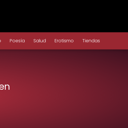
o
Poesía
Salud
Erotismo
Tiendas
 en