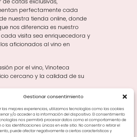
 de catas exclusivas,
mentan perfectamente cada
de nuestra tienda online, donde
ue nos diferencia es nuestro
e cada visita sea enriquecedora y
os aficionados al vino en
ión por el vino, Vinoteca
cio cercano y la calidad de su
Gestionar consentimiento
r las mejores experiencias, utilizamos tecnologías como las cookies
nar y/o acceder a la información del dispositivo. El consentimiento
Tiendas de vino por ciudades
Tipos de Rioja y
ecnologías nos permitirá procesar datos como el comportamiento de
en Rioja
Vino Rioja para empezar
Zonas de Rioja y
o las identificaciones únicas en este sitio. No consentir o retirar el
nto, puede afectar negativamente a ciertas características y