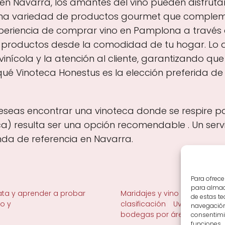
 en Navarra, los amantes del vino pueden disfrutar
una variedad de productos gourmet que comple
xperiencia de comprar vino en Pamplona a través 
s productos desde la comodidad de tu hogar. Lo q
inícola y la atención al cliente, garantizando qu
é Vinoteca Honestus es la elección preferida de l
seas encontrar una vinoteca donde se respire pas
a) resulta ser una opción recomendable . Un servi
nda de referencia en Navarra.
Para ofrece
para almace
ta y aprender a probar
Maridajes y vino en la mesa
de estas t
no y
clasificación
Uvas y viñedo 
navegación 
bodegas por área
consentimie
funciones.