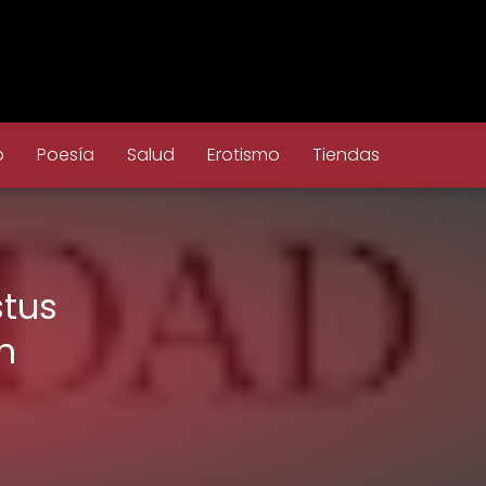
o
Poesía
Salud
Erotismo
Tiendas
stus
n