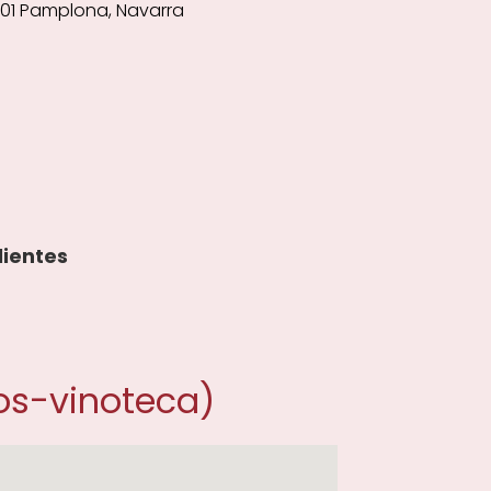
31001 Pamplona, Navarra
lientes
os-vinoteca)