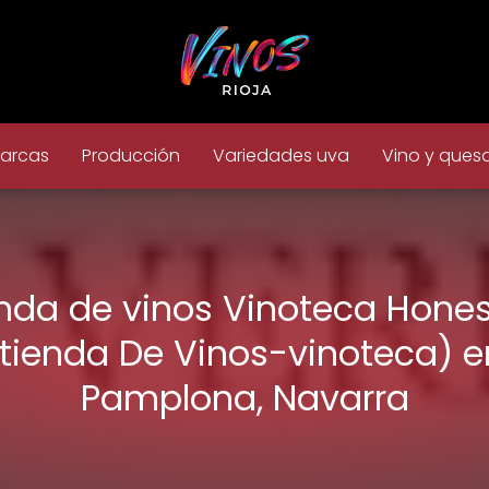
arcas
Producción
Variedades uva
Vino y ques
nda de vinos Vinoteca Hone
(tienda De Vinos-vinoteca) e
Pamplona, Navarra