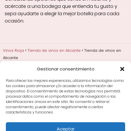
acércate a una bodega que entienda tu gusto y
sepa ayudarte a elegir la mejor botella para cada
ocasión.
Vinos Rioja
Tienda de vinos en Alicante
Tienda de vinos en
Alicante
Gestionar consentimiento
Añadas, crianza y guarda
Bodegas y marcas de
Rioja
Cata y aprender a probar vino
Comprar vino
Para ofrecer las mejores experiencias, utilizamos tecnologías como
Rioja y guías de regalo
Cultura del vino y
las cookies para almacenar y/o acceder a la información del
curiosidades
Enoturismo en Rioja
dispositivo. El consentimiento de estas tecnologías nos permitirá
procesar datos como el comportamiento de navegación o las
identificaciones únicas en este sitio. No consentir o retirar el
Maridajes y vino en la mesa
Tiendas de vino por
consentimiento, puede afectar negativamente a ciertas
ciudades
Tipos de Rioja y clasificación
Uvas y viñedo
características y funciones.
en Rioja
Vino Rioja para empezar
Zonas de Rioja y
bodegas por área
Aceptar