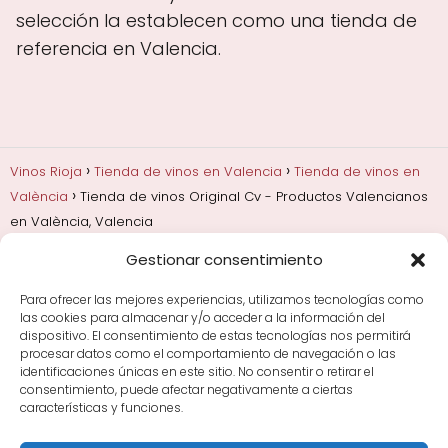
selección la establecen como una tienda de
referencia en Valencia.
Vinos Rioja
Tienda de vinos en Valencia
Tienda de vinos en
València
Tienda de vinos Original Cv - Productos Valencianos
en València, Valencia
Gestionar consentimiento
Añadas, crianza y guarda
Bodegas y marcas de
Rioja
Cata y aprender a probar vino
Comprar vino
Para ofrecer las mejores experiencias, utilizamos tecnologías como
Rioja y guías de regalo
Cultura del vino y
las cookies para almacenar y/o acceder a la información del
curiosidades
Enoturismo en Rioja
dispositivo. El consentimiento de estas tecnologías nos permitirá
procesar datos como el comportamiento de navegación o las
identificaciones únicas en este sitio. No consentir o retirar el
Maridajes y vino en la mesa
Tiendas de vino por
consentimiento, puede afectar negativamente a ciertas
ciudades
Tipos de Rioja y clasificación
Uvas y viñedo
características y funciones.
en Rioja
Vino Rioja para empezar
Zonas de Rioja y
bodegas por área