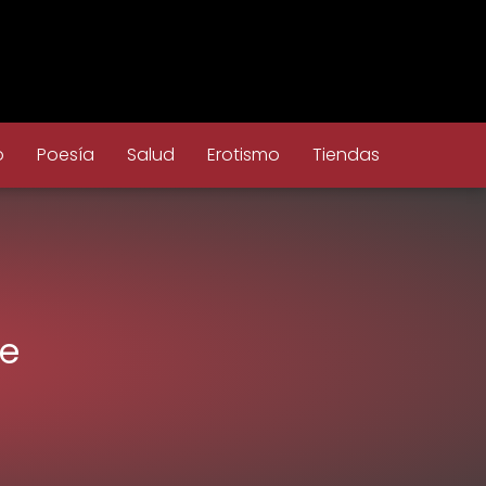
o
Poesía
Salud
Erotismo
Tiendas
te