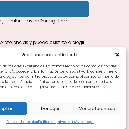
or valoradas en Portugalete. La
eferencias y pueda asistirte a elegir
Gestionar consentimiento
r las mejores experiencias, utilizamos tecnologías como las cookies
nar y/o acceder a la información del dispositivo. El consentimiento
Tiendas de vino por ciudades
Tipos de Rioja y
ecnologías nos permitirá procesar datos como el comportamiento de
en Rioja
Vino Rioja para empezar
Zonas de Rioja y
o las identificaciones únicas en este sitio. No consentir o retirar el
nto, puede afectar negativamente a ciertas características y
eptar
Denegar
Ver preferencias
Política de cookies
Política de privacidad
Aviso Legal