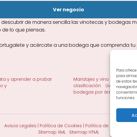
Ver negocio
scubrir de manera sencilla las vinotecas y bodegas mej
 de lo que piensas.
Portugalete y acércate a una bodega que comprenda tu pr
Para ofrece
para almace
ta y aprender a probar
Maridajes y vino en la mesa
de estas t
no y
clasificación
Uvas y viñedo 
navegación 
bodegas por área
consentimie
funciones.
Ac
Avisos Legales
|
Política de Cookies
|
Política de Privacidad
Sitemap XML
·
Sitemap HTML