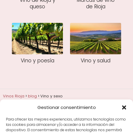
Vino de Rioja y
Marcas de vino
queso
de Rioja
Vino y poesía
Vino y salud
Vinos Rioja
blog
Vino y sexo
Gestionar consentimiento
Añadas, crianza y guarda
Bodegas y marcas de
Rioja
Cata y aprender a probar vino
Comprar vino
Para ofrecer las mejores experiencias, utilizamos tecnologías como
Rioja y guías de regalo
Cultura del vino y
las cookies para almacenar y/o acceder a la información del
curiosidades
Enoturismo en Rioja
dispositivo. El consentimiento de estas tecnologías nos permitirá