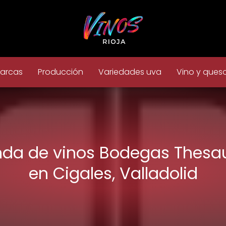
arcas
Producción
Variedades uva
Vino y ques
nda de vinos Bodegas Thesa
en Cigales, Valladolid