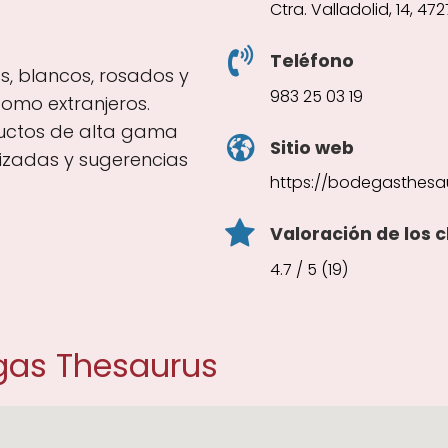
Ctra. Valladolid, 14, 47
Teléfono
os, blancos, rosados y
983 25 03 19
como extranjeros.
uctos de alta gama
Sitio web
izadas y sugerencias
https://bodegasthesa
Valoración de los c
4.7 / 5 (19)
gas Thesaurus