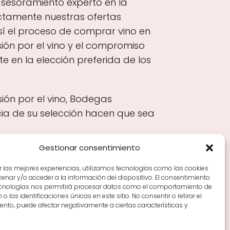
sesoramiento experto en la
ctamente nuestras ofertas
sí el proceso de comprar vino en
ión por el vino y el compromiso
e en la elección preferida de los
ión por el vino, Bodegas
cia de su selección hacen que sea
Gestionar consentimiento
r las mejores experiencias, utilizamos tecnologías como las cookies
nar y/o acceder a la información del dispositivo. El consentimiento
Tiendas de vino por ciudades
Tipos de Rioja y
ecnologías nos permitirá procesar datos como el comportamiento de
en Rioja
Vino Rioja para empezar
Zonas de Rioja y
o las identificaciones únicas en este sitio. No consentir o retirar el
nto, puede afectar negativamente a ciertas características y