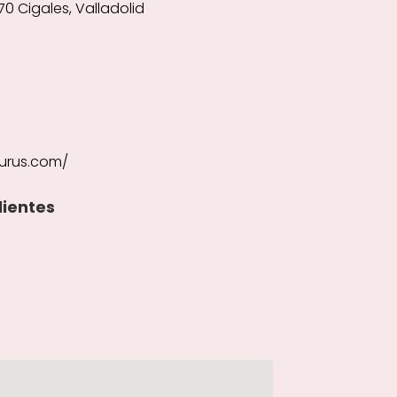
270 Cigales, Valladolid
urus.com/
lientes