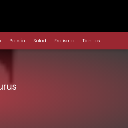
o
Poesía
Salud
Erotismo
Tiendas
urus