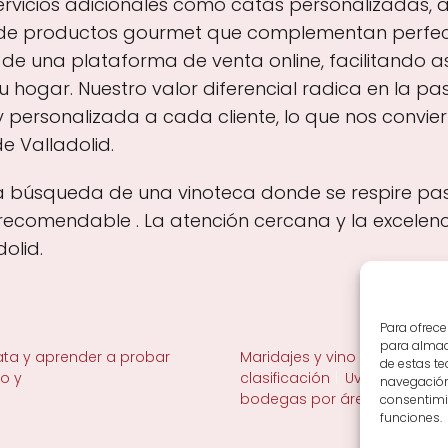
vicios adicionales como catas personalizadas, a
ón de productos gourmet que complementan perfe
 de una plataforma de venta online, facilitando a
hogar. Nuestro valor diferencial radica en la pas
 personalizada a cada cliente, lo que nos conviert
e Valladolid.
n la búsqueda de una vinoteca donde se respire pas
 recomendable . La atención cercana y la excelen
olid.
Para ofrece
para almace
ta y aprender a probar
Maridajes y vino en la mesa
de estas t
no y
clasificación
Uvas y viñedo 
navegación 
bodegas por área
consentimie
funciones.