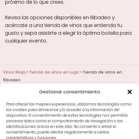
próximo de lo que crees.
Revisa las opciones disponibles en Ribadeo y
acércate a una tienda de vinos que entienda tu
gusto y sepa asistirte a elegir la óptima botella para
cualquier evento.
Vinos Rioja
Tienda de vinos en Lugo
Tienda de vinos en
Ribadeo
Gestionar consentimiento
Añadas, crianza y guarda
Bodegas y marcas de
Rioja
Cata y aprender a probar vino
Comprar vino
Para ofrecer las mejores experiencias, utilizamos tecnologías como
Rioja y guías de regalo
Cultura del vino y
las cookies para almacenar y/o acceder a la información del
curiosidades
Enoturismo en Rioja
dispositivo. El consentimiento de estas tecnologías nos permitirá
procesar datos como el comportamiento de navegación o las
identificaciones únicas en este sitio. No consentir o retirar el
Maridajes y vino en la mesa
Tiendas de vino por
consentimiento, puede afectar negativamente a ciertas
ciudades
Tipos de Rioja y clasificación
Uvas y viñedo
características y funciones.