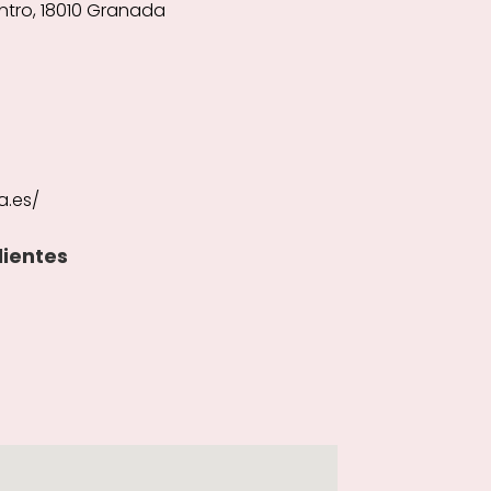
entro, 18010 Granada
a.es/
lientes