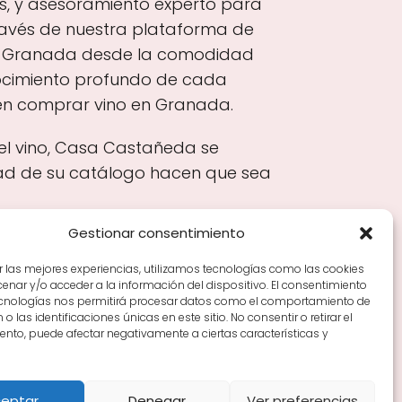
s, y asesoramiento experto para
 través de nuestra plataforma de
a en Granada desde la comodidad
onocimiento profundo de cada
een comprar vino en Granada.
el vino, Casa Castañeda se
dad de su catálogo hacen que sea
Gestionar consentimiento
r las mejores experiencias, utilizamos tecnologías como las cookies
nar y/o acceder a la información del dispositivo. El consentimiento
Tiendas de vino por ciudades
Tipos de Rioja y
ecnologías nos permitirá procesar datos como el comportamiento de
en Rioja
Vino Rioja para empezar
Zonas de Rioja y
o las identificaciones únicas en este sitio. No consentir o retirar el
nto, puede afectar negativamente a ciertas características y
eptar
Denegar
Ver preferencias