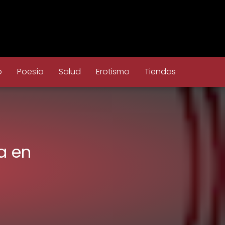
o
Poesía
Salud
Erotismo
Tiendas
a en