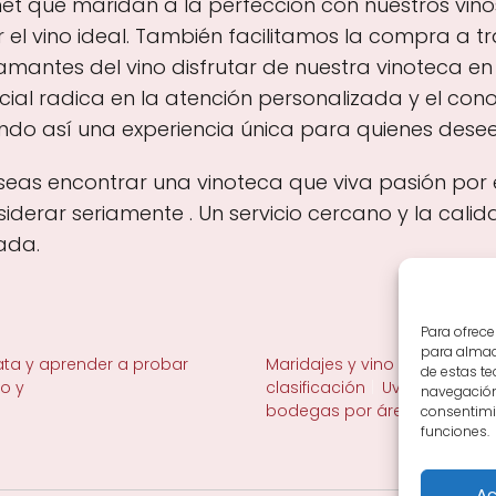
t que maridan a la perfección con nuestros vino
ir el vino ideal. También facilitamos la compra a
os amantes del vino disfrutar de nuestra vinotec
ncial radica en la atención personalizada y el c
ndo así una experiencia única para quienes des
seas encontrar una vinoteca que viva pasión por 
derar seriamente . Un servicio cercano y la cali
ada.
Para ofrece
para almace
ta y aprender a probar
Maridajes y vino en la mesa
de estas t
no y
clasificación
Uvas y viñedo 
navegación 
bodegas por área
consentimie
funciones.
Ac