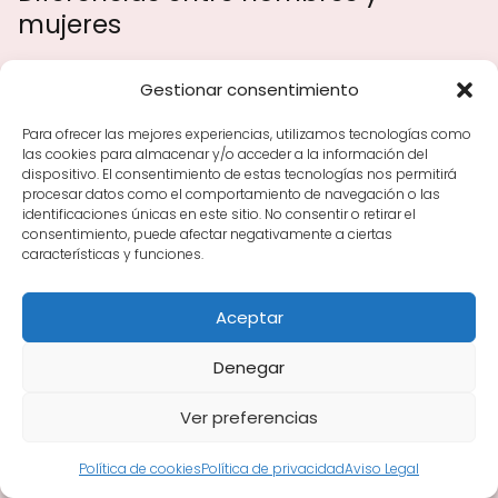
mujeres
Las diferencias en el metabolismo del alcohol
Gestionar consentimiento
entre hombres y mujeres justifican las
distintas recomendaciones. Las mujeres
Para ofrecer las mejores experiencias, utilizamos tecnologías como
las cookies para almacenar y/o acceder a la información del
tienden a tener menos agua en el cuerpo, lo
dispositivo. El consentimiento de estas tecnologías nos permitirá
que puede incrementar la concentración de
procesar datos como el comportamiento de navegación o las
identificaciones únicas en este sitio. No consentir o retirar el
alcohol en sangre en comparación con los
consentimiento, puede afectar negativamente a ciertas
hombres que consumen la misma cantidad.
características y funciones.
Por esta razón, es importante que las mujeres
mantengan un límite más bajo en su
Aceptar
consumo.
Denegar
Beneficios del vino tinto
Ver preferencias
consumido con moderación
Política de cookies
Política de privacidad
Aviso Legal
El consumo moderado de vino tinto no solo es