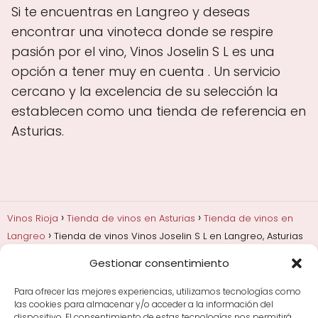
Si te encuentras en Langreo y deseas
encontrar una vinoteca donde se respire
pasión por el vino, Vinos Joselin S L es una
opción a tener muy en cuenta . Un servicio
cercano y la excelencia de su selección la
establecen como una tienda de referencia en
Asturias.
Vinos Rioja
Tienda de vinos en Asturias
Tienda de vinos en
Langreo
Tienda de vinos Vinos Joselin S L en Langreo, Asturias
Gestionar consentimiento
Añadas, crianza y guarda
Bodegas y marcas de
Rioja
Cata y aprender a probar vino
Comprar vino
Para ofrecer las mejores experiencias, utilizamos tecnologías como
Rioja y guías de regalo
Cultura del vino y
las cookies para almacenar y/o acceder a la información del
curiosidades
Enoturismo en Rioja
dispositivo. El consentimiento de estas tecnologías nos permitirá