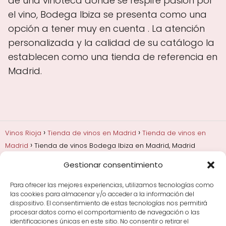
de una vinoteca donde se respire pasión por
el vino, Bodega Ibiza se presenta como una
opción a tener muy en cuenta . La atención
personalizada y la calidad de su catálogo la
establecen como una tienda de referencia en
Madrid.
Vinos Rioja
Tienda de vinos en Madrid
Tienda de vinos en
Madrid
Tienda de vinos Bodega Ibiza en Madrid, Madrid
Gestionar consentimiento
Añadas, crianza y guarda
Bodegas y marcas de
Rioja
Cata y aprender a probar vino
Comprar vino
Para ofrecer las mejores experiencias, utilizamos tecnologías como
Rioja y guías de regalo
Cultura del vino y
las cookies para almacenar y/o acceder a la información del
curiosidades
Enoturismo en Rioja
dispositivo. El consentimiento de estas tecnologías nos permitirá
procesar datos como el comportamiento de navegación o las
identificaciones únicas en este sitio. No consentir o retirar el