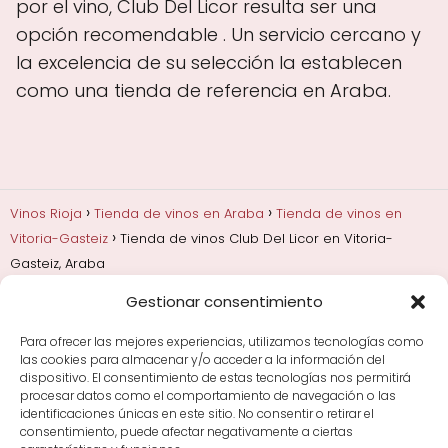
por el vino, Club Del Licor resulta ser una
opción recomendable . Un servicio cercano y
la excelencia de su selección la establecen
como una tienda de referencia en Araba.
Vinos Rioja
Tienda de vinos en Araba
Tienda de vinos en
Vitoria-Gasteiz
Tienda de vinos Club Del Licor en Vitoria-
Gasteiz, Araba
Gestionar consentimiento
Añadas, crianza y guarda
Bodegas y marcas de
Rioja
Cata y aprender a probar vino
Comprar vino
Para ofrecer las mejores experiencias, utilizamos tecnologías como
Rioja y guías de regalo
Cultura del vino y
las cookies para almacenar y/o acceder a la información del
curiosidades
Enoturismo en Rioja
dispositivo. El consentimiento de estas tecnologías nos permitirá
procesar datos como el comportamiento de navegación o las
identificaciones únicas en este sitio. No consentir o retirar el
Maridajes y vino en la mesa
Tiendas de vino por
consentimiento, puede afectar negativamente a ciertas
ciudades
Tipos de Rioja y clasificación
Uvas y viñedo