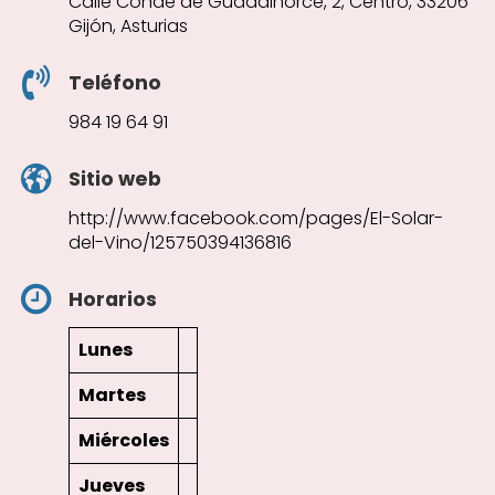
Calle Conde de Guadalhorce, 2, Centro, 33206
Gijón, Asturias
Teléfono
984 19 64 91
Sitio web
http://www.facebook.com/pages/El-Solar-
del-Vino/125750394136816
Horarios
Lunes
Martes
Miércoles
Jueves