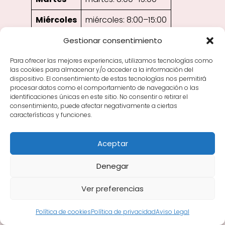
Miércoles
miércoles: 8:00–15:00
Jueves
jueves: 8:00–15:00
Gestionar consentimiento
Viernes
viernes: 8:00–15:00
Para ofrecer las mejores experiencias, utilizamos tecnologías como
las cookies para almacenar y/o acceder a la información del
dispositivo. El consentimiento de estas tecnologías nos permitirá
Sábado
sábado: Cerrado
procesar datos como el comportamiento de navegación o las
identificaciones únicas en este sitio. No consentir o retirar el
Domingo
domingo: Cerrado
consentimiento, puede afectar negativamente a ciertas
características y funciones.
Valoración de los clientes
Aceptar
5 / 5 (6 votos)
Denegar
Ver preferencias
Política de cookies
Política de privacidad
Aviso Legal