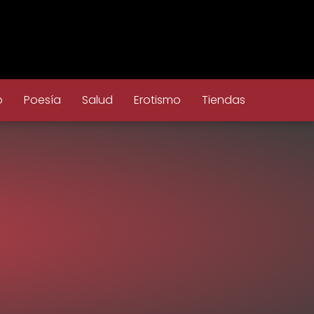
o
Poesía
Salud
Erotismo
Tiendas