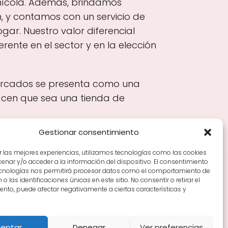
nícola. Además, brindamos
, y contamos con un servicio de
ar. Nuestro valor diferencial
erente en el sector y en la elección
rmercados se presenta como una
acen que sea una tienda de
Gestionar consentimiento
r las mejores experiencias, utilizamos tecnologías como las cookies
nar y/o acceder a la información del dispositivo. El consentimiento
Tiendas de vino por ciudades
Tipos de Rioja y
ecnologías nos permitirá procesar datos como el comportamiento de
en Rioja
Vino Rioja para empezar
Zonas de Rioja y
o las identificaciones únicas en este sitio. No consentir o retirar el
nto, puede afectar negativamente a ciertas características y
eptar
Denegar
Ver preferencias