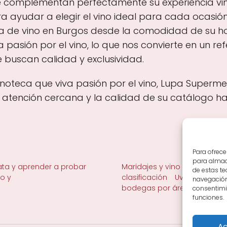
 complementan perfectamente su experiencia vi
 ayudar a elegir el vino ideal para cada ocasión
ra de vino en Burgos desde la comodidad de su hog
la pasión por el vino, lo que nos convierte en un ref
 buscan calidad y exclusividad.
vinoteca que viva pasión por el vino, Lupa Supe
a atención cercana y la calidad de su catálogo h
Para ofrece
para almace
ta y aprender a probar
Maridajes y vino en la mesa
de estas t
no y
clasificación
Uvas y viñedo 
navegación 
bodegas por área
consentimie
funciones.
Ac