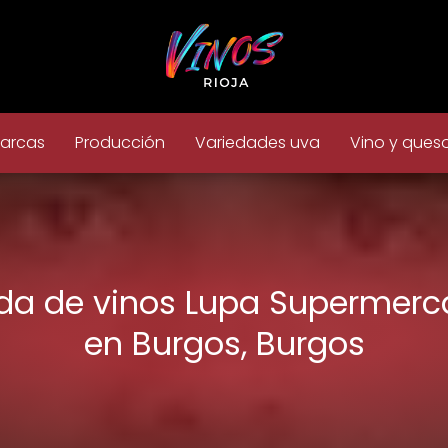
arcas
Producción
Variedades uva
Vino y ques
da de vinos Lupa Supermer
en Burgos, Burgos