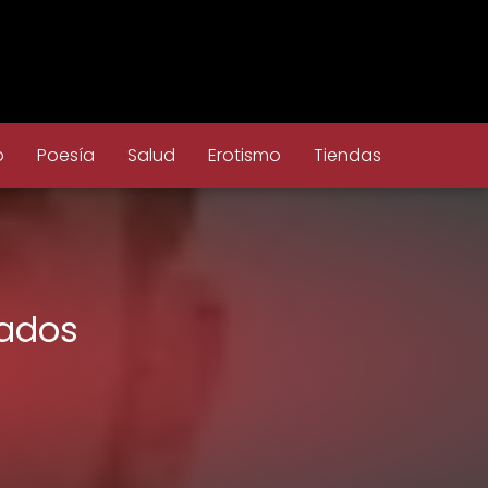
o
Poesía
Salud
Erotismo
Tiendas
cados