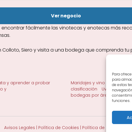
Ver negocio
encontrar fácilmente las vinotecas y enotecas más recom
nsas.
en Colloto, Siero y visita a una bodega que comprenda tu 
Para ofrece
para almace
ta y aprender a probar
Maridajes y vino en la mesa
de estas t
no y
clasificación
Uvas y viñedo 
navegación 
bodegas por área
consentimie
funciones.
Ac
Avisos Legales
|
Política de Cookies
|
Política de Privacidad