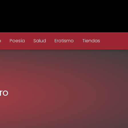
o
Poesía
Salud
Erotismo
Tiendas
ro