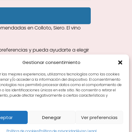
endadas en Colloto, Siero. El vino
preferencias y pueda ayudarte a elegir
Gestionar consentimiento
r las mejores experiencias, utilizamos tecnologías como las cookies
nar y/o acceder a la información del dispositivo. El consentimiento
Tiendas de vino por ciudades
Tipos de Rioja y
ecnologías nos permitirá procesar datos como el comportamiento de
en Rioja
Vino Rioja para empezar
Zonas de Rioja y
o las identificaciones únicas en este sitio. No consentir o retirar el
nto, puede afectar negativamente a ciertas características y
eptar
Denegar
Ver preferencias
Política de cookies
Política de privacidad
Aviso Legal