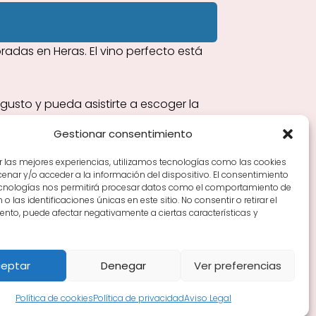
adas en Heras. El vino perfecto está
usto y pueda asistirte a escoger la
Gestionar consentimiento
r las mejores experiencias, utilizamos tecnologías como las cookies
nar y/o acceder a la información del dispositivo. El consentimiento
Tiendas de vino por ciudades
Tipos de Rioja y
ecnologías nos permitirá procesar datos como el comportamiento de
en Rioja
Vino Rioja para empezar
Zonas de Rioja y
o las identificaciones únicas en este sitio. No consentir o retirar el
nto, puede afectar negativamente a ciertas características y
eptar
Denegar
Ver preferencias
Política de cookies
Política de privacidad
Aviso Legal