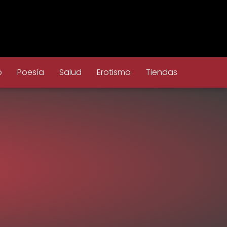
o
Poesía
Salud
Erotismo
Tiendas