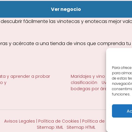
Ver negocio
escubrir fácilmente las vinotecas y enotecas mejor valor
eras y acércate a una tienda de vinos que comprenda tu g
Para ofrece
para almace
ta y aprender a probar
Maridajes y vino en la mesa
de estas t
no y
clasificación
Uvas y viñedo 
navegación 
bodegas por área
consentimie
funciones.
Ac
Avisos Legales
|
Política de Cookies
|
Política de Privacidad
Sitemap XML
·
Sitemap HTML