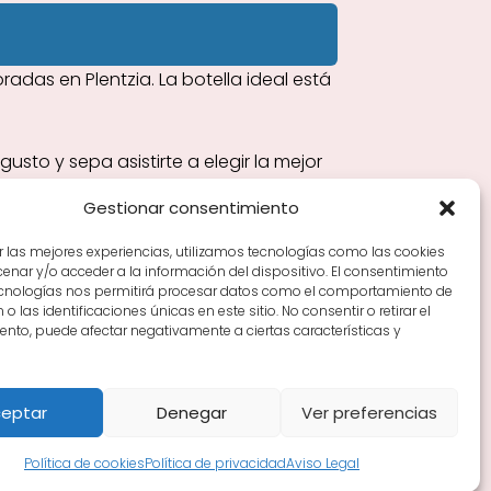
das en Plentzia. La botella ideal está
sto y sepa asistirte a elegir la mejor
Gestionar consentimiento
r las mejores experiencias, utilizamos tecnologías como las cookies
nar y/o acceder a la información del dispositivo. El consentimiento
Tiendas de vino por ciudades
Tipos de Rioja y
ecnologías nos permitirá procesar datos como el comportamiento de
en Rioja
Vino Rioja para empezar
Zonas de Rioja y
o las identificaciones únicas en este sitio. No consentir o retirar el
nto, puede afectar negativamente a ciertas características y
eptar
Denegar
Ver preferencias
Política de cookies
Política de privacidad
Aviso Legal