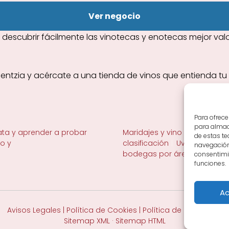
Ver negocio
cubrir fácilmente las vinotecas y enotecas mejor valora
entzia y acércate a una tienda de vinos que entienda tu gu
Para ofrece
para almace
ta y aprender a probar
Maridajes y vino en la mesa
de estas t
no y
clasificación
Uvas y viñedo 
navegación 
bodegas por área
consentimie
funciones.
Ac
Avisos Legales
|
Política de Cookies
|
Política de Privacidad
Sitemap XML
·
Sitemap HTML