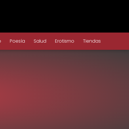
o
Poesía
Salud
Erotismo
Tiendas