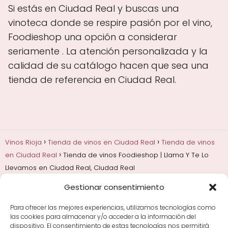
Si estás en Ciudad Real y buscas una
vinoteca donde se respire pasión por el vino,
Foodieshop una opción a considerar
seriamente . La atención personalizada y la
calidad de su catálogo hacen que sea una
tienda de referencia en Ciudad Real.
Vinos Rioja
Tienda de vinos en Ciudad Real
Tienda de vinos
en Ciudad Real
Tienda de vinos Foodieshop | Llama Y Te Lo
Llevamos en Ciudad Real, Ciudad Real
Gestionar consentimiento
Añadas, crianza y guarda
Bodegas y marcas de
Rioja
Cata y aprender a probar vino
Comprar vino
Para ofrecer las mejores experiencias, utilizamos tecnologías como
Rioja y guías de regalo
Cultura del vino y
las cookies para almacenar y/o acceder a la información del
curiosidades
Enoturismo en Rioja
dispositivo. El consentimiento de estas tecnologías nos permitirá