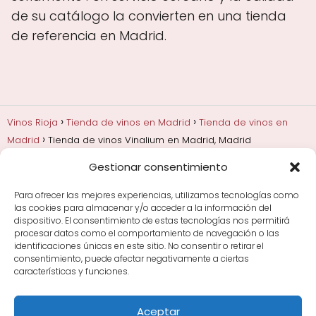
de su catálogo la convierten en una tienda
de referencia en Madrid.
Vinos Rioja
Tienda de vinos en Madrid
Tienda de vinos en
Madrid
Tienda de vinos Vinalium en Madrid, Madrid
Gestionar consentimiento
Añadas, crianza y guarda
Bodegas y marcas de
Rioja
Cata y aprender a probar vino
Comprar vino
Para ofrecer las mejores experiencias, utilizamos tecnologías como
Rioja y guías de regalo
Cultura del vino y
las cookies para almacenar y/o acceder a la información del
curiosidades
Enoturismo en Rioja
dispositivo. El consentimiento de estas tecnologías nos permitirá
procesar datos como el comportamiento de navegación o las
identificaciones únicas en este sitio. No consentir o retirar el
Maridajes y vino en la mesa
Tiendas de vino por
consentimiento, puede afectar negativamente a ciertas
ciudades
Tipos de Rioja y clasificación
Uvas y viñedo
características y funciones.
en Rioja
Vino Rioja para empezar
Zonas de Rioja y
bodegas por área
Aceptar