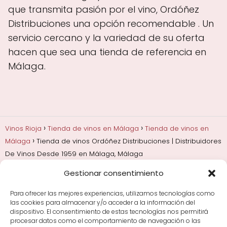
que transmita pasión por el vino, Ordóñez
Distribuciones una opción recomendable . Un
servicio cercano y la variedad de su oferta
hacen que sea una tienda de referencia en
Málaga.
Vinos Rioja
Tienda de vinos en Málaga
Tienda de vinos en
Málaga
Tienda de vinos Ordóñez Distribuciones | Distribuidores
De Vinos Desde 1959 en Málaga, Málaga
Gestionar consentimiento
Añadas, crianza y guarda
Bodegas y marcas de
Rioja
Cata y aprender a probar vino
Comprar vino
Para ofrecer las mejores experiencias, utilizamos tecnologías como
Rioja y guías de regalo
Cultura del vino y
las cookies para almacenar y/o acceder a la información del
curiosidades
Enoturismo en Rioja
dispositivo. El consentimiento de estas tecnologías nos permitirá
procesar datos como el comportamiento de navegación o las