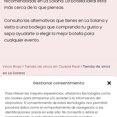
recomendadas en La Solana. La botella ideal está
más cerca de lo que piensas.
Consulta las alternativas que tienes en La Solana y
visita a una bodega que comprenda tu gusto y
sepa ayudarte a elegir la mejor botella para
cualquier evento.
Vinos Rioja
Tienda de vinos en Ciudad Real
Tienda de vinos
en La Solana
Gestionar consentimiento
Añadas, crianza y guarda
Bodegas y marcas de
Rioja
Cata y aprender a probar vino
Comprar vino
Para ofrecer las mejores experiencias, utilizamos tecnologías como
Rioja y guías de regalo
Cultura del vino y
las cookies para almacenar y/o acceder a la información del
curiosidades
Enoturismo en Rioja
dispositivo. El consentimiento de estas tecnologías nos permitirá
procesar datos como el comportamiento de navegación o las
identificaciones únicas en este sitio. No consentir o retirar el
Maridajes y vino en la mesa
Tiendas de vino por
consentimiento, puede afectar negativamente a ciertas