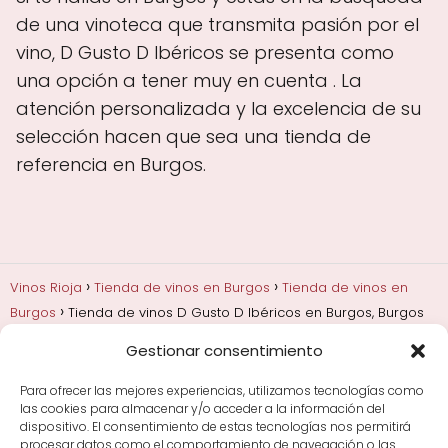
de una vinoteca que transmita pasión por el
vino, D Gusto D Ibéricos se presenta como
una opción a tener muy en cuenta . La
atención personalizada y la excelencia de su
selección hacen que sea una tienda de
referencia en Burgos.
Vinos Rioja
Tienda de vinos en Burgos
Tienda de vinos en
Burgos
Tienda de vinos D Gusto D Ibéricos en Burgos, Burgos
Gestionar consentimiento
Añadas, crianza y guarda
Bodegas y marcas de
Rioja
Cata y aprender a probar vino
Comprar vino
Para ofrecer las mejores experiencias, utilizamos tecnologías como
Rioja y guías de regalo
Cultura del vino y
las cookies para almacenar y/o acceder a la información del
curiosidades
Enoturismo en Rioja
dispositivo. El consentimiento de estas tecnologías nos permitirá
procesar datos como el comportamiento de navegación o las