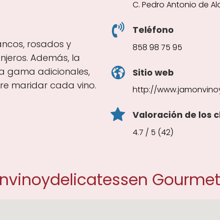
C. Pedro Antonio de A
Teléfono
lancos, rosados y
858 98 75 95
njeros. Además, la
a gama adicionales,
Sitio web
re maridar cada vino.
http://www.jamonvinoy
Valoración de los c
4.7 / 5 (42)
nvinoydelicatessen Gourme