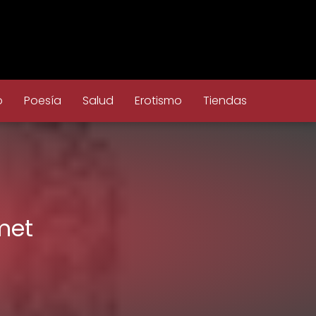
o
Poesía
Salud
Erotismo
Tiendas
met