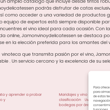
un amplio catálogo que incluye desde tintos robu
delicatessen podrás disfrutar de catas exclusiv
, así como acceder a una variedad de producto
ro equipo de expertos está siempre disponible pa
cuentres el vino ideal para cada ocasión. Con l
da online, Jamonvinoydelicatessen se destaca po
dose en la elección preferida para los amantes del
 vinoteca que transmita pasión por el vino, Jam
le . Un servicio cercano y la excelencia de su se
Para ofrece
para almace
ta y aprender a probar
Maridajes y vino en la mesa
de estas t
no y
clasificación
Uvas y viñedo 
navegación 
bodegas por área
consentimie
funciones.