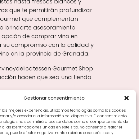
stos hasta frescos blancos y
as que te permitirán profundizar
s gourmet que complementan
ra brindarte asesoramiento
a opción de comprar vino en
r su compromiso con la calidad y
 vino en la provincia de Granada.
onvinoydelicatessen Gourmet Shop
lección hacen que sea una tienda
Gestionar consentimiento
r las mejores experiencias, utilizamos tecnologías como las cookies
nar y/o acceder a la información del dispositivo. El consentimiento
Tiendas de vino por ciudades
Tipos de Rioja y
ecnologías nos permitirá procesar datos como el comportamiento de
en Rioja
Vino Rioja para empezar
Zonas de Rioja y
o las identificaciones únicas en este sitio. No consentir o retirar el
nto, puede afectar negativamente a ciertas características y