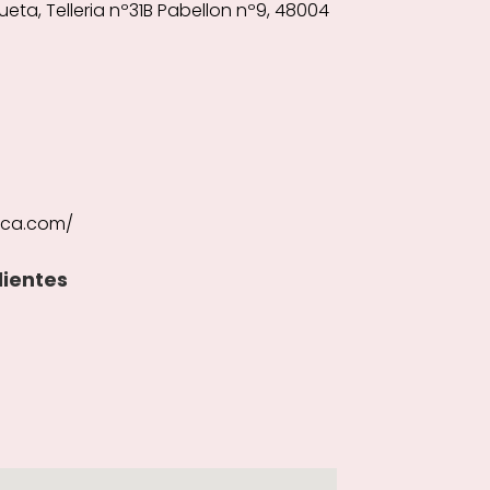
lueta, Telleria nº31B Pabellon nº9, 48004
eca.com/
lientes