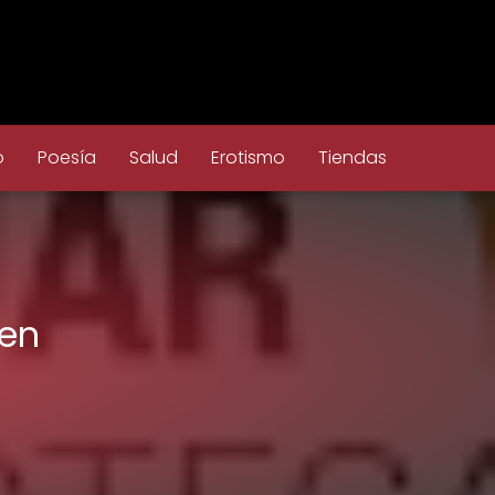
o
Poesía
Salud
Erotismo
Tiendas
 en