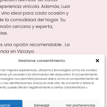
eriencia vinícola. Además, Luar
l vino ideal para cada ocasión y
sde la comodidad del hogar. Su
ención cercana y experta,
tes.
a es una opción recomendable . La
ncia en Vizcaya.
Gestionar consentimiento
r las mejores experiencias, utilizamos tecnologías como las cookies
nar y/o acceder a la información del dispositivo. El consentimiento
Tiendas de vino por ciudades
Tipos de Rioja y
ecnologías nos permitirá procesar datos como el comportamiento de
en Rioja
Vino Rioja para empezar
Zonas de Rioja y
o las identificaciones únicas en este sitio. No consentir o retirar el
nto, puede afectar negativamente a ciertas características y
eptar
Denegar
Ver preferencias