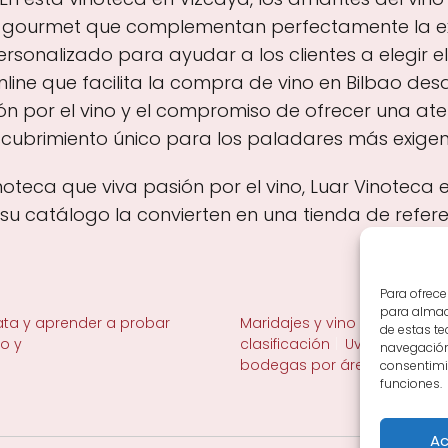
s gourmet que complementan perfectamente la exp
sonalizado para ayudar a los clientes a elegir e
nline que facilita la compra de vino en Bilbao de
sión por el vino y el compromiso de ofrecer una at
scubrimiento único para los paladares más exigen
inoteca que viva pasión por el vino, Luar Vinotec
su catálogo la convierten en una tienda de refere
Para ofrece
para almace
ta y aprender a probar
Maridajes y vino en la mesa
de estas t
no y
clasificación
Uvas y viñedo 
navegación 
bodegas por área
consentimie
funciones.
Ac