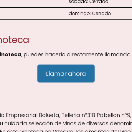
sábado: Cerrado
domingo: Cerrado
inoteca
Vinoteca
, puedes hacerlo directamente llamando a
Llamar ahora
io Empresarial Bolueta, Telleria nº31B Pabellon nº9,
u cuidada selección de vinos de diversas denomin
En esta vinoteca en Vizcaya, los amantes del vino