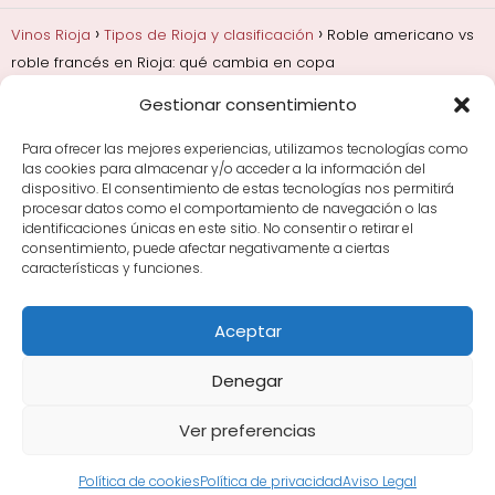
Vinos Rioja
Tipos de Rioja y clasificación
Roble americano vs
roble francés en Rioja: qué cambia en copa
Gestionar consentimiento
Añadas, crianza y guarda
Bodegas y marcas de
Rioja
Cata y aprender a probar vino
Comprar vino
Para ofrecer las mejores experiencias, utilizamos tecnologías como
Rioja y guías de regalo
Cultura del vino y
las cookies para almacenar y/o acceder a la información del
curiosidades
Enoturismo en Rioja
dispositivo. El consentimiento de estas tecnologías nos permitirá
procesar datos como el comportamiento de navegación o las
identificaciones únicas en este sitio. No consentir o retirar el
Maridajes y vino en la mesa
Tiendas de vino por
consentimiento, puede afectar negativamente a ciertas
ciudades
Tipos de Rioja y clasificación
Uvas y viñedo
características y funciones.
en Rioja
Vino Rioja para empezar
Zonas de Rioja y
bodegas por área
Aceptar
Denegar
Ver preferencias
Avisos Legales
|
Política de Cookies
|
Política de
Privacidad
Sitemap XML
·
Sitemap HTML
Política de cookies
Política de privacidad
Aviso Legal