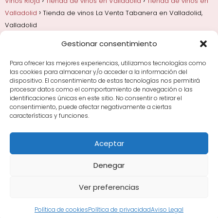
Vinos Rioja
Tienda de vinos en Valladolid
Tienda de vinos en
Valladolid
Tienda de vinos La Venta Tabanera en Valladolid,
Valladolid
Gestionar consentimiento
Añadas, crianza y guarda
Bodegas y marcas de
Rioja
Cata y aprender a probar vino
Comprar vino
Para ofrecer las mejores experiencias, utilizamos tecnologías como
Rioja y guías de regalo
Cultura del vino y
las cookies para almacenar y/o acceder a la información del
curiosidades
Enoturismo en Rioja
dispositivo. El consentimiento de estas tecnologías nos permitirá
procesar datos como el comportamiento de navegación o las
identificaciones únicas en este sitio. No consentir o retirar el
Maridajes y vino en la mesa
Tiendas de vino por
consentimiento, puede afectar negativamente a ciertas
ciudades
Tipos de Rioja y clasificación
Uvas y viñedo
características y funciones.
en Rioja
Vino Rioja para empezar
Zonas de Rioja y
bodegas por área
Aceptar
Denegar
Ver preferencias
Avisos Legales
|
Política de Cookies
|
Política de
Privacidad
Sitemap XML
·
Sitemap HTML
Política de cookies
Política de privacidad
Aviso Legal