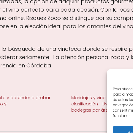
nalizadas, la opción de adquirir productos gourme
ir el vino perfecto para cada ocasión. Con la posi
 online, Risques Zoco se distingue por su compro
ndose en la elección ideal para los amantes del vin
n la búsqueda de una vinoteca donde se respire pa
erar seriamente . La atención personalizada y la
erencia en Córdoba.
Para ofrece
para almace
ta y aprender a probar
Maridajes y vino en la mesa
de estas t
no y
clasificación
Uvas y viñedo 
navegación 
bodegas por área
consentimie
funciones.
Ac