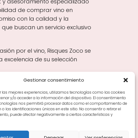
t y asesoramiento especializado
bilidad de comprar vino en
miso con la calidad y la
o que buscan un servicio exclusivo
sión por el vino, Risques Zoco se
 excelencia de su selección
Gestionar consentimiento
r las mejores experiencias, utilizamos tecnologías como las cookies
nar y/o acceder a la información del dispositivo. El consentimiento
Tiendas de vino por ciudades
Tipos de Rioja y
ecnologías nos permitirá procesar datos como el comportamiento de
en Rioja
Vino Rioja para empezar
Zonas de Rioja y
o las identificaciones únicas en este sitio. No consentir o retirar el
nto, puede afectar negativamente a ciertas características y
eptar
Denegar
Ver preferencias