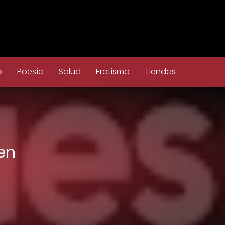
o
Poesía
Salud
Erotismo
Tiendas
en