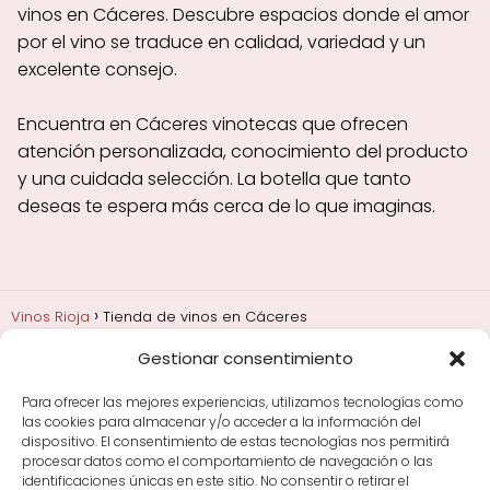
vinos en Cáceres. Descubre espacios donde el amor
por el vino se traduce en calidad, variedad y un
excelente consejo.
Encuentra en Cáceres vinotecas que ofrecen
atención personalizada, conocimiento del producto
y una cuidada selección. La botella que tanto
deseas te espera más cerca de lo que imaginas.
Vinos Rioja
Tienda de vinos en Cáceres
Gestionar consentimiento
Añadas, crianza y guarda
Bodegas y marcas de
Rioja
Cata y aprender a probar vino
Comprar vino
Para ofrecer las mejores experiencias, utilizamos tecnologías como
Rioja y guías de regalo
Cultura del vino y
las cookies para almacenar y/o acceder a la información del
curiosidades
Enoturismo en Rioja
dispositivo. El consentimiento de estas tecnologías nos permitirá
procesar datos como el comportamiento de navegación o las
identificaciones únicas en este sitio. No consentir o retirar el