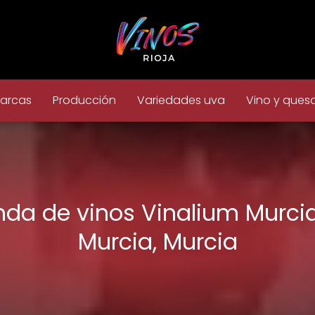
arcas
Producción
Variedades uva
Vino y ques
nda de vinos Vinalium Murci
Murcia, Murcia