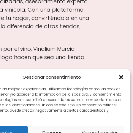
onalizadas, asesoramiento experto
 vinícola. Con una plataforma
de tu hogar, convirtiéndola en una
la diferencia de otras tiendas,
por el vino, Vinalium Murcia
tálogo hacen que sea una tienda
Gestionar consentimiento
r las mejores experiencias, utilizamos tecnologías como las cookies
nar y/o acceder a la información del dispositivo. El consentimiento
Tiendas de vino por ciudades
Tipos de Rioja y
ecnologías nos permitirá procesar datos como el comportamiento de
en Rioja
Vino Rioja para empezar
Zonas de Rioja y
o las identificaciones únicas en este sitio. No consentir o retirar el
nto, puede afectar negativamente a ciertas características y
eptar
Denegar
Ver preferencias