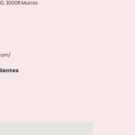
 10, 30008 Murcia
.com/
lientes