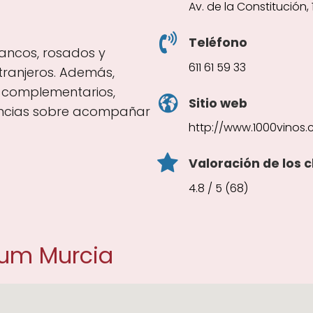
Av. de la Constitución,
Teléfono
blancos, rosados y
611 61 59 33
tranjeros. Además,
 complementarios,
Sitio web
encias sobre acompañar
http://www.1000vinos
Valoración de los c
4.8 / 5 (68)
ium Murcia