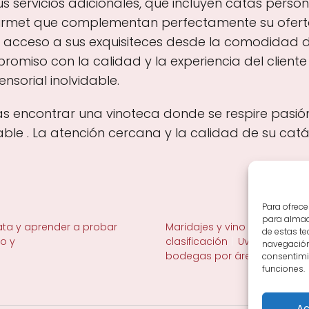
us servicios adicionales, que incluyen catas pers
urmet que complementan perfectamente su oferta
 el acceso a sus exquisiteces desde la comodidad 
romiso con la calidad y la experiencia del cliente 
nsorial inolvidable.
as encontrar una vinoteca donde se respire pasión 
ble . La atención cercana y la calidad de su ca
Para ofrece
para almace
ta y aprender a probar
Maridajes y vino en la mesa
de estas t
no y
clasificación
Uvas y viñedo 
navegación 
bodegas por área
consentimie
funciones.
Ac