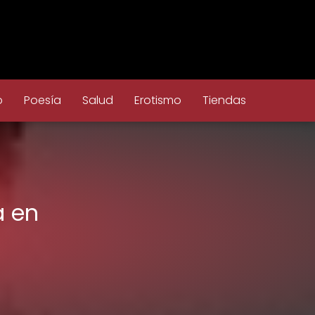
o
Poesía
Salud
Erotismo
Tiendas
a en