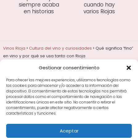
siempre acaba
cuando hay
en historias
varios Riojas
Vinos Rioja
Cultura del vino y curiosidades
Qué significa “fino”
en vino y por qué se usa tanto con Rioja
Gestionar consentimiento
Añadas, crianza y guarda
Bodegas y marcas de
Rioja
Cata y aprender a probar vino
Comprar vino
Para ofrecer las mejores experiencias, utilizamos tecnologías como
Rioja y guías de regalo
Cultura del vino y
las cookies para almacenar y/o acceder a la información del
curiosidades
Enoturismo en Rioja
dispositivo. El consentimiento de estas tecnologías nos permitirá
procesar datos como el comportamiento de navegación o las
identificaciones únicas en este sitio. No consentir o retirar el
Maridajes y vino en la mesa
Tiendas de vino por
consentimiento, puede afectar negativamente a ciertas
ciudades
Tipos de Rioja y clasificación
Uvas y viñedo
características y funciones.
en Rioja
Vino Rioja para empezar
Zonas de Rioja y
bodegas por área
Aceptar