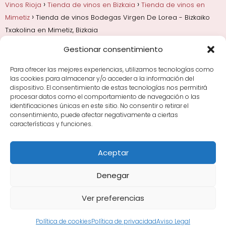
Vinos Rioja
Tienda de vinos en Bizkaia
Tienda de vinos en
Mimetiz
Tienda de vinos Bodegas Virgen De Lorea - Bizkaiko
Txakolina en Mimetiz, Bizkaia
Gestionar consentimiento
Añadas, crianza y guarda
Bodegas y marcas de
Rioja
Cata y aprender a probar vino
Comprar vino
Para ofrecer las mejores experiencias, utilizamos tecnologías como
Rioja y guías de regalo
Cultura del vino y
las cookies para almacenar y/o acceder a la información del
curiosidades
Enoturismo en Rioja
dispositivo. El consentimiento de estas tecnologías nos permitirá
procesar datos como el comportamiento de navegación o las
identificaciones únicas en este sitio. No consentir o retirar el
Maridajes y vino en la mesa
Tiendas de vino por
consentimiento, puede afectar negativamente a ciertas
ciudades
Tipos de Rioja y clasificación
Uvas y viñedo
características y funciones.
en Rioja
Vino Rioja para empezar
Zonas de Rioja y
bodegas por área
Aceptar
Denegar
Ver preferencias
Avisos Legales
|
Política de Cookies
|
Política de
Privacidad
Sitemap XML
·
Sitemap HTML
Política de cookies
Política de privacidad
Aviso Legal