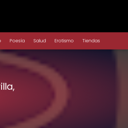
o
Poesía
Salud
Erotismo
Tiendas
lla,