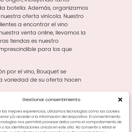
ada botella. Además, organizamos
estra oferta vinícola. Nuestro
entes a encontrar el vino
uestra venta online, llevamos la
ras tiendas es nuestro
imprescindible para los que
ón por el vino, Bouquet se
la variedad de su oferta hacen
Gestionar consentimiento
r las mejores experiencias, utilizamos tecnologías como las cookies
nar y/o acceder a la información del dispositivo. El consentimiento
Tiendas de vino por ciudades
Tipos de Rioja y
ecnologías nos permitirá procesar datos como el comportamiento de
en Rioja
Vino Rioja para empezar
Zonas de Rioja y
o las identificaciones únicas en este sitio. No consentir o retirar el