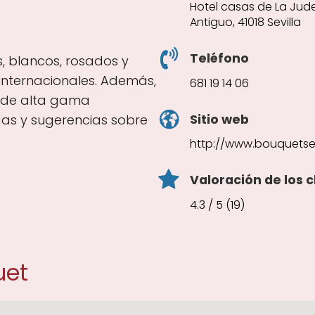
Hotel casas de La Juder
Antiguo, 41018 Sevilla
Teléfono
s, blancos, rosados y
internacionales. Además,
681 19 14 06
s de alta gama
Sitio web
das y sugerencias sobre
http://www.bouquetsev
Valoración de los c
4.3 / 5 (19)
uet