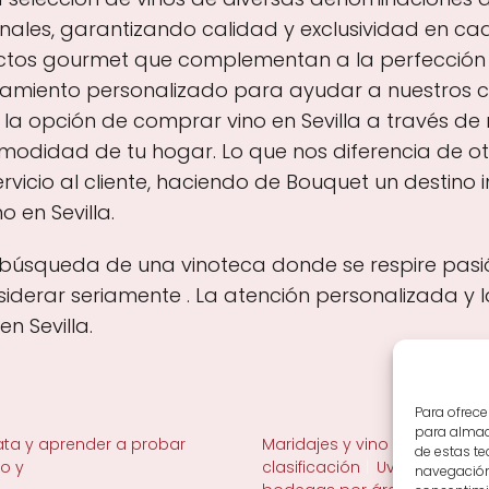
onales, garantizando calidad y exclusividad en c
tos gourmet que complementan a la perfección nu
amiento personalizado para ayudar a nuestros cli
a opción de comprar vino en Sevilla a través de n
omodidad de tu hogar. Lo que nos diferencia de ot
rvicio al cliente, haciendo de Bouquet un destino 
 en Sevilla.
 la búsqueda de una vinoteca donde se respire pasi
derar seriamente . La atención personalizada y 
n Sevilla.
Para ofrece
para almace
ta y aprender a probar
Maridajes y vino en la mesa
de estas t
no y
clasificación
Uvas y viñedo 
navegación 