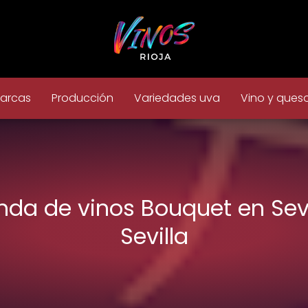
arcas
Producción
Variedades uva
Vino y ques
nda de vinos Bouquet en Sevi
Sevilla