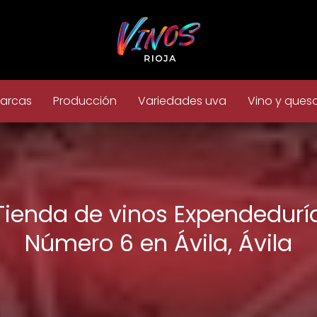
arcas
Producción
Variedades uva
Vino y ques
Tienda de vinos Expendedurí
Número 6 en Ávila, Ávila