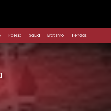
o
Poesía
Salud
Erotismo
Tiendas
a