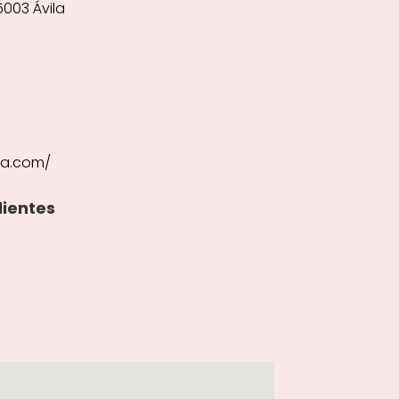
5003 Ávila
za.com/
lientes