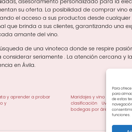
uiadas, asesoramiento personalizado para la elec
an su oferta. La posibilidad de comprar vino en
tando el acceso a sus productos desde cualquier l
al que brinda a sus clientes, garantizando una e
cada amante del vino.
a búsqueda de una vinoteca donde se respire pasió
 considerar seriamente . La atención cercana y la
ncia en Ávila.
Para ofrece
para almace
ta y aprender a probar
Maridajes y vino en la mesa
de estas t
no y
clasificación
Uvas y viñedo 
navegación 
bodegas por área
consentimie
funciones.
Ac