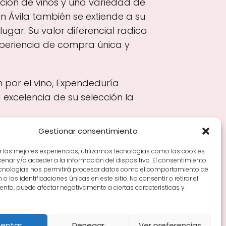
ción de vinos y una variedad de
 Ávila también se extiende a su
ugar. Su valor diferencial radica
xperiencia de compra única y
n por el vino, Expendeduría
 excelencia de su selección la
Gestionar consentimiento
r las mejores experiencias, utilizamos tecnologías como las cookies
nar y/o acceder a la información del dispositivo. El consentimiento
Tiendas de vino por ciudades
Tipos de Rioja y
ecnologías nos permitirá procesar datos como el comportamiento de
en Rioja
Vino Rioja para empezar
Zonas de Rioja y
o las identificaciones únicas en este sitio. No consentir o retirar el
nto, puede afectar negativamente a ciertas características y
eptar
Denegar
Ver preferencias