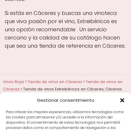
Si estás en Cáceres y buscas una vinoteca
que viva pasión por el vino, Extreibéricos es
una opción recomendable . Un servicio
cercano y la calidad de su catálogo hacen
que sea una tienda de referencia en Cáceres.
Vinos Rioja
Tienda de vinos en Cáceres
Tienda de vinos en
Cáceres
Tienda de vinos Extreibéricos en Cáceres, Cáceres
Gestionar consentimiento
Añadas, crianza y guarda
Bodegas y marcas de
Rioja
Cata y aprender a probar vino
Comprar vino
Para ofrecer las mejores experiencias, utilizamos tecnologías como
Rioja y guías de regalo
Cultura del vino y
las cookies para almacenar y/o acceder a la información del
curiosidades
Enoturismo en Rioja
dispositivo. El consentimiento de estas tecnologías nos permitirá
procesar datos como el comportamiento de navegación o las