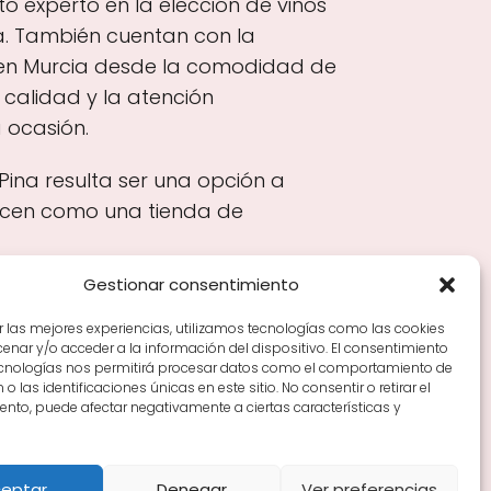
 experto en la elección de vinos
a. También cuentan con la
 en Murcia desde la comodidad de
 calidad y la atención
 ocasión.
Pina resulta ser una opción a
lecen como una tienda de
Gestionar consentimiento
r las mejores experiencias, utilizamos tecnologías como las cookies
nar y/o acceder a la información del dispositivo. El consentimiento
Tiendas de vino por ciudades
Tipos de Rioja y
ecnologías nos permitirá procesar datos como el comportamiento de
en Rioja
Vino Rioja para empezar
Zonas de Rioja y
o las identificaciones únicas en este sitio. No consentir o retirar el
nto, puede afectar negativamente a ciertas características y
eptar
Denegar
Ver preferencias