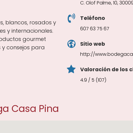
C. Olof Palme, 10, 3000
Teléfono
os, blancos, rosados y
607 63 75 67
s y internacionales.
productos gourmet
Sitio web
s y consejos para
http://www.bodegaca
Valoración de los c
4.9 / 5 (107)
ga Casa Pina