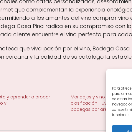
cionales como catas personalizadas, asesoramiento
urmet que complementan la experiencia enológic
permitiendo a los amantes del vino comprar vino
 Bodega Casa Pina radica en su compromiso con la
da cliente encuentre el vino perfecto para cada
inoteca que viva pasión por el vino, Bodega Casa 
ión cercana y la calidad de su catálogo la estab
Para ofrece
para almace
ta y aprender a probar
Maridajes y vino en la mesa
de estas t
no y
clasificación
Uvas y viñedo 
navegación 
bodegas por área
consentimie
funciones.
Ac