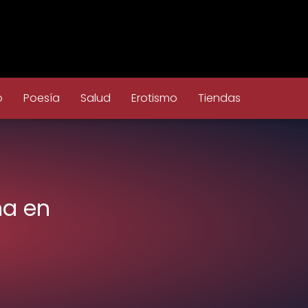
o
Poesía
Salud
Erotismo
Tiendas
na en