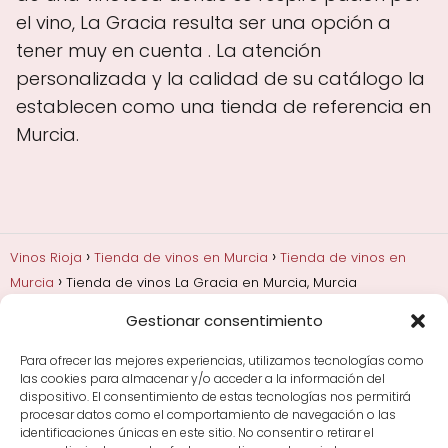
el vino, La Gracia resulta ser una opción a
tener muy en cuenta . La atención
personalizada y la calidad de su catálogo la
establecen como una tienda de referencia en
Murcia.
Vinos Rioja
Tienda de vinos en Murcia
Tienda de vinos en
Murcia
Tienda de vinos La Gracia en Murcia, Murcia
Gestionar consentimiento
Añadas, crianza y guarda
Bodegas y marcas de
Rioja
Cata y aprender a probar vino
Comprar vino
Para ofrecer las mejores experiencias, utilizamos tecnologías como
Rioja y guías de regalo
Cultura del vino y
las cookies para almacenar y/o acceder a la información del
curiosidades
Enoturismo en Rioja
dispositivo. El consentimiento de estas tecnologías nos permitirá
procesar datos como el comportamiento de navegación o las
identificaciones únicas en este sitio. No consentir o retirar el
Maridajes y vino en la mesa
Tiendas de vino por