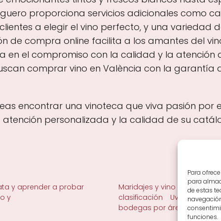
eguero proporciona servicios adicionales como ca
lientes a elegir el vino perfecto, y una varieda
de compra online facilita a los amantes del vino a
a en el compromiso con la calidad y la atención al 
uscan comprar vino en València con la garantía d
seas encontrar una vinoteca que viva pasión por e
 atención personalizada y la calidad de su catá
Para ofrece
para almace
ta y aprender a probar
Maridajes y vino en la mesa
de estas t
no y
clasificación
Uvas y viñedo 
navegación 
bodegas por área
consentimie
funciones.