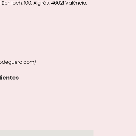
enlloch, 100, Algirós, 46021 València,
bodeguero.com/
lientes