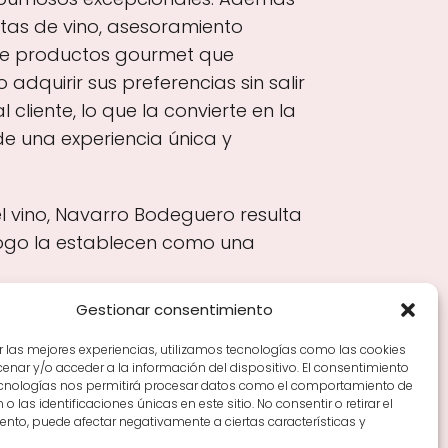
tas de vino, asesoramiento
d de productos gourmet que
dquirir sus preferencias sin salir
cliente, lo que la convierte en la
e una experiencia única y
l vino, Navarro Bodeguero resulta
logo la establecen como una
Gestionar consentimiento
r las mejores experiencias, utilizamos tecnologías como las cookies
nar y/o acceder a la información del dispositivo. El consentimiento
Tiendas de vino por ciudades
Tipos de Rioja y
ecnologías nos permitirá procesar datos como el comportamiento de
en Rioja
Vino Rioja para empezar
Zonas de Rioja y
o las identificaciones únicas en este sitio. No consentir o retirar el
nto, puede afectar negativamente a ciertas características y