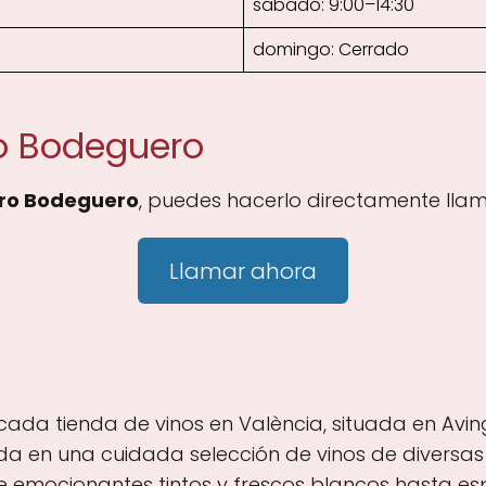
sábado: 9:00–14:30
domingo: Cerrado
o Bodeguero
ro Bodeguero
, puedes hacerlo directamente llam
Llamar ahora
da tienda de vinos en València, situada en Aving
izada en una cuidada selección de vinos de diversa
de emocionantes tintos y frescos blancos hasta 