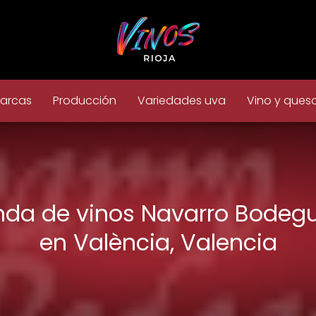
arcas
Producción
Variedades uva
Vino y ques
nda de vinos Navarro Bodeg
en València, Valencia