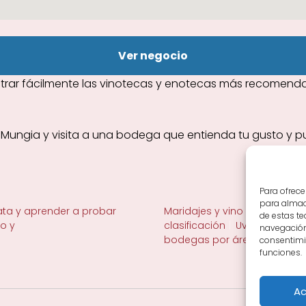
Ver negocio
rar fácilmente las vinotecas y enotecas más recomendad
n Mungia y visita a una bodega que entienda tu gusto y 
Para ofrece
para almace
ta y aprender a probar
Maridajes y vino en la mesa
de estas t
no y
clasificación
Uvas y viñedo 
navegación 
bodegas por área
consentimie
funciones.
Ac