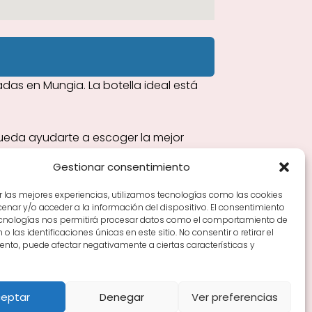
as en Mungia. La botella ideal está
pueda ayudarte a escoger la mejor
Gestionar consentimiento
r las mejores experiencias, utilizamos tecnologías como las cookies
nar y/o acceder a la información del dispositivo. El consentimiento
Tiendas de vino por ciudades
Tipos de Rioja y
ecnologías nos permitirá procesar datos como el comportamiento de
en Rioja
Vino Rioja para empezar
Zonas de Rioja y
o las identificaciones únicas en este sitio. No consentir o retirar el
nto, puede afectar negativamente a ciertas características y
eptar
Denegar
Ver preferencias