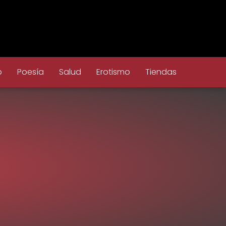
o
Poesía
Salud
Erotismo
Tiendas