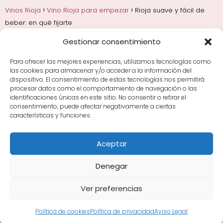
Vinos Rioja
Vino Rioja para empezar
Rioja suave y fácil de
beber: en qué fijarte
Gestionar consentimiento
Añadas, crianza y guarda
Bodegas y marcas de
Rioja
Cata y aprender a probar vino
Comprar vino
Para ofrecer las mejores experiencias, utilizamos tecnologías como
Rioja y guías de regalo
Cultura del vino y
las cookies para almacenar y/o acceder a la información del
curiosidades
Enoturismo en Rioja
dispositivo. El consentimiento de estas tecnologías nos permitirá
procesar datos como el comportamiento de navegación o las
identificaciones únicas en este sitio. No consentir o retirar el
Maridajes y vino en la mesa
Tiendas de vino por
consentimiento, puede afectar negativamente a ciertas
ciudades
Tipos de Rioja y clasificación
Uvas y viñedo
características y funciones.
en Rioja
Vino Rioja para empezar
Zonas de Rioja y
bodegas por área
Aceptar
Denegar
Ver preferencias
Avisos Legales
|
Política de Cookies
|
Política de
Privacidad
Sitemap XML
·
Sitemap HTML
Política de cookies
Política de privacidad
Aviso Legal