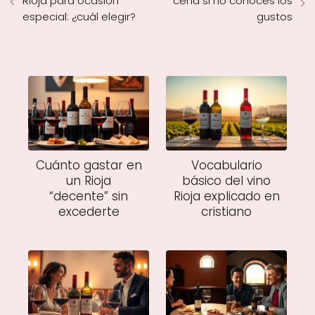
Rioja para ocasión
cena si no conoces los
especial: ¿cuál elegir?
gustos
Cuánto gastar en
Vocabulario
un Rioja
básico del vino
“decente” sin
Rioja explicado en
excederte
cristiano