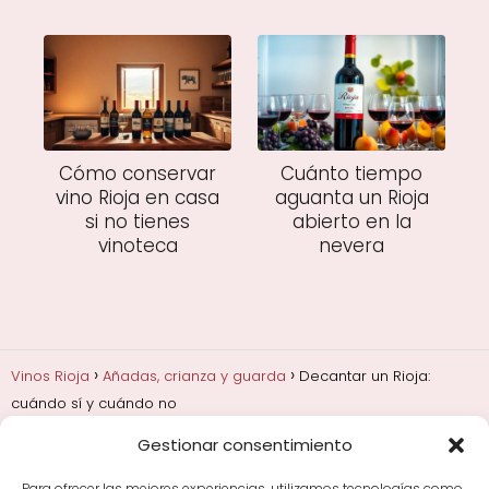
Cómo conservar
Cuánto tiempo
vino Rioja en casa
aguanta un Rioja
si no tienes
abierto en la
vinoteca
nevera
Vinos Rioja
Añadas, crianza y guarda
Decantar un Rioja:
cuándo sí y cuándo no
Gestionar consentimiento
Añadas, crianza y guarda
Bodegas y marcas de
Rioja
Cata y aprender a probar vino
Comprar vino
Para ofrecer las mejores experiencias, utilizamos tecnologías como