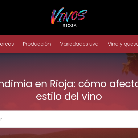
arcas
Producción
Variedades uva
Vino y ques
ndimia en Rioja: cómo afecta
estilo del vino