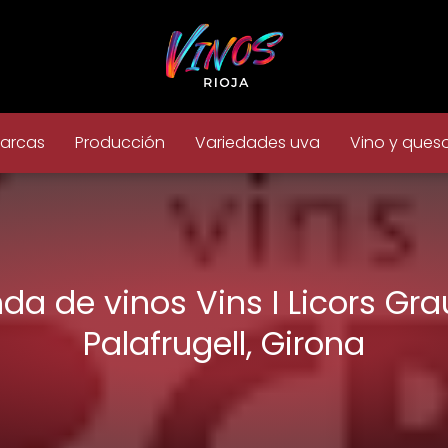
arcas
Producción
Variedades uva
Vino y ques
nda de vinos Vins I Licors Gra
Palafrugell, Girona