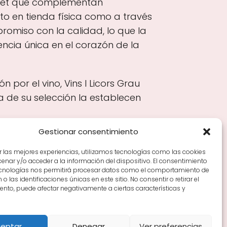
rmet que complementan
to en tienda física como a través
mpromiso con la calidad, lo que la
ncia única en el corazón de la
por el vino, Vins I Licors Grau
a de su selección la establecen
Gestionar consentimiento
r las mejores experiencias, utilizamos tecnologías como las cookies
nar y/o acceder a la información del dispositivo. El consentimiento
Tiendas de vino por ciudades
Tipos de Rioja y
ecnologías nos permitirá procesar datos como el comportamiento de
en Rioja
Vino Rioja para empezar
Zonas de Rioja y
o las identificaciones únicas en este sitio. No consentir o retirar el
nto, puede afectar negativamente a ciertas características y
eptar
Denegar
Ver preferencias