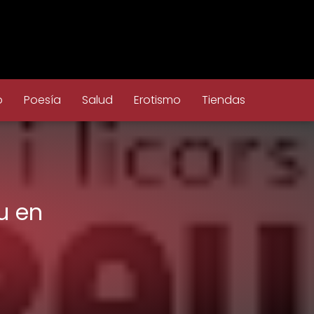
o
Poesía
Salud
Erotismo
Tiendas
u en