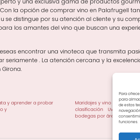
experto y una exclusiva gama de productos gou
 Con la opción de comprar vino en Palafrugell tan
rau se distingue por su atención al cliente y su co
 para los amantes del vino que buscan una experie
deseas encontrar una vinoteca que transmita pasión 
ar seriamente . La atención cercana y la excelenci
 Girona.
Para ofrece
para almace
ta y aprender a probar
Maridajes y vino en la mesa
de estas t
no y
clasificación
Uvas y viñedo 
navegación 
bodegas por área
consentimie
funciones.
Ac