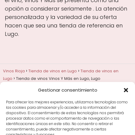
el vino, Vinos Y Más se presenta como una
opción a considerar seriamente . La atención
personalizada y la variedad de su oferta
hacen que sea una tienda de referencia en
Lugo.
Vinos Rioja
Tienda de vinos en Lugo
Tienda de vinos en
Lugo
Tienda de vinos Vinos Y Más en Lugo, Lugo
Gestionar consentimiento
Añadas, crianza y guarda
Bodegas y marcas de
Rioja
Cata y aprender a probar vino
Comprar vino
Para ofrecer las mejores experiencias, utilizamos tecnologías como
Rioja y guías de regalo
Cultura del vino y
las cookies para almacenar y/o acceder a la información del
curiosidades
Enoturismo en Rioja
dispositivo. El consentimiento de estas tecnologías nos permitirá
procesar datos como el comportamiento de navegación o las
identificaciones únicas en este sitio. No consentir o retirar el
Maridajes y vino en la mesa
Tiendas de vino por
consentimiento, puede afectar negativamente a ciertas
ciudades
Tipos de Rioja y clasificación
Uvas y viñedo
características y funciones.